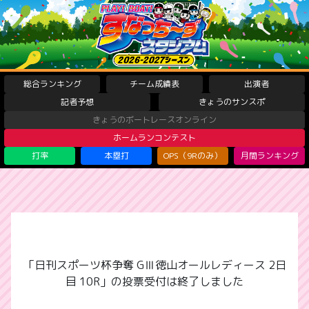
総合ランキング
チーム成績表
出演者
記者予想
きょうのサンスポ
きょうのボートレースオンライン
ホームランコンテスト
打率
本塁打
OPS（9Rのみ）
月間ランキング
「日刊スポーツ杯争奪 GⅢ徳山オールレディース 2日
目 10R」の投票受付は終了しました