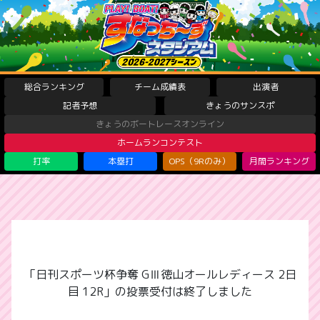
総合ランキング
チーム成績表
出演者
記者予想
きょうのサンスポ
きょうのボートレースオンライン
ホームランコンテスト
打率
本塁打
OPS（9Rのみ）
月間ランキング
「日刊スポーツ杯争奪 GⅢ徳山オールレディース 2日
目 12R」の投票受付は終了しました