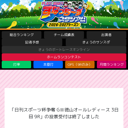
総合ランキング
チーム成績表
出演者
記者予想
きょうのサンスポ
きょうのボートレースオンライン
ホームランコンテスト
打率
本塁打
OPS（9Rのみ）
月間ランキング
「日刊スポーツ杯争奪 GⅢ徳山オールレディース 3日
目 9R」の投票受付は終了しました