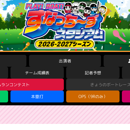
出演者
チーム成績表
記者予想
ムランコンテスト
きょうのボートレー
本塁打
OPS（9Rのみ）