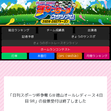
総合ランキング
チーム成績表
出演者
記者予想
きょうのサンスポ
きょうのボートレースオンライン
ホームランコンテスト
打率
本塁打
OPS（9Rのみ）
月間ランキング
「日刊スポーツ杯争奪 GⅢ徳山オールレディース 4日
目 9R」の投票受付は終了しました