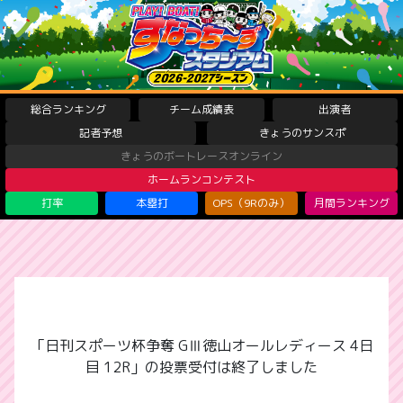
総合ランキング
チーム成績表
出演者
記者予想
きょうのサンスポ
きょうのボートレースオンライン
ホームランコンテスト
打率
本塁打
OPS（9Rのみ）
月間ランキング
「日刊スポーツ杯争奪 GⅢ徳山オールレディース 4日
目 12R」の投票受付は終了しました