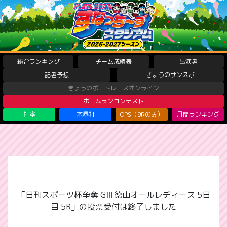
総合ランキング
チーム成績表
出演者
記者予想
きょうのサンスポ
きょうのボートレースオンライン
ホームランコンテスト
打率
本塁打
OPS（9Rのみ）
月間ランキング
「日刊スポーツ杯争奪 GⅢ徳山オールレディース 5日
目 5R」の投票受付は終了しました