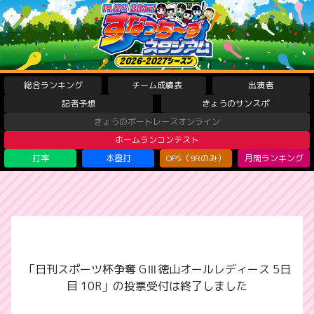
総合ランキング
チーム成績表
出演者
記者予想
きょうのサンスポ
きょうのボートレースオンライン
ホームランコンテスト
打率
本塁打
OPS（9Rのみ）
月間ランキング
「日刊スポーツ杯争奪 GⅢ徳山オールレディース 5日
目 10R」の投票受付は終了しました