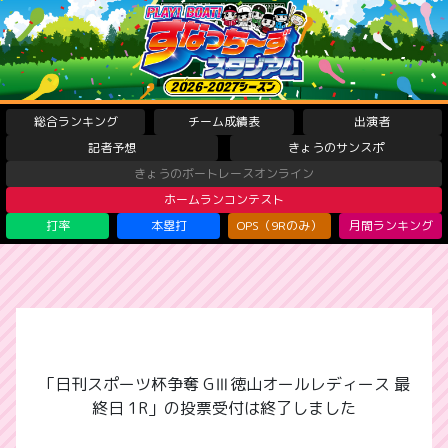
総合ランキング
チーム成績表
出演者
記者予想
きょうのサンスポ
きょうのボートレースオンライン
ホームランコンテスト
打率
本塁打
OPS（9Rのみ）
月間ランキング
「日刊スポーツ杯争奪 GⅢ徳山オールレディース 最
終日 1R」の投票受付は終了しました