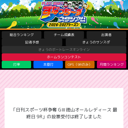
総合ランキング
チーム成績表
出演者
記者予想
きょうのサンスポ
きょうのボートレースオンライン
ホームランコンテスト
打率
本塁打
OPS（9Rのみ）
月間ランキング
「日刊スポーツ杯争奪 GⅢ徳山オールレディース 最
終日 9R」の投票受付は終了しました