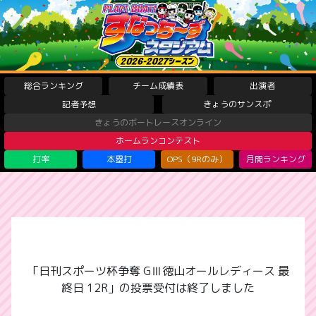
総合ランキング
チーム成績表
出演者
記者予想
きょうのサンスポ
きょうのボートレースオンライン
ホームランコンテスト
打率
本塁打
OPS（9Rのみ）
月間ランキング
「日刊スポーツ杯争奪 GⅢ徳山オールレディース 最
終日 12R」の投票受付は終了しました