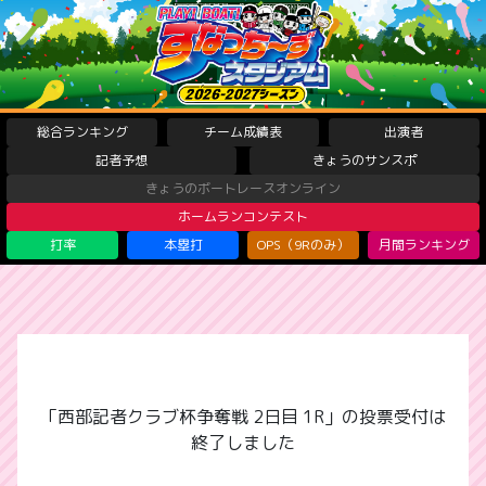
総合ランキング
チーム成績表
出演者
記者予想
きょうのサンスポ
きょうのボートレースオンライン
ホームランコンテスト
打率
本塁打
OPS（9Rのみ）
月間ランキング
「西部記者クラブ杯争奪戦 2日目 1R」の投票受付は
終了しました