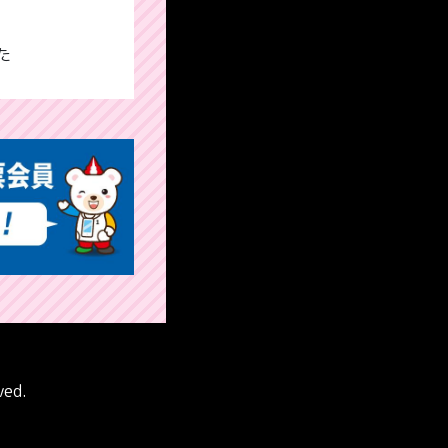
た
ved.