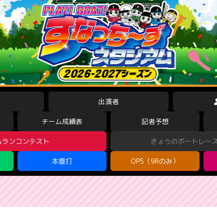
出演者
チーム成績表
記者予想
ムランコンテスト
きょうのボートレー
本塁打
OPS（9Rのみ）