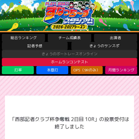
総合ランキング
チーム成績表
出演者
記者予想
きょうのサンスポ
きょうのボートレースオンライン
ホームランコンテスト
打率
本塁打
OPS（9Rのみ）
月間ランキング
「西部記者クラブ杯争奪戦 2日目 10R」の投票受付は
終了しました