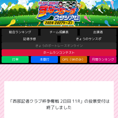
総合ランキング
チーム成績表
出演者
記者予想
きょうのサンスポ
きょうのボートレースオンライン
ホームランコンテスト
打率
本塁打
OPS（9Rのみ）
月間ランキング
「西部記者クラブ杯争奪戦 2日目 11R」の投票受付は
終了しました