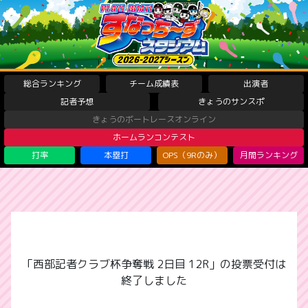
総合ランキング
チーム成績表
出演者
記者予想
きょうのサンスポ
きょうのボートレースオンライン
ホームランコンテスト
打率
本塁打
OPS（9Rのみ）
月間ランキング
「西部記者クラブ杯争奪戦 2日目 12R」の投票受付は
終了しました