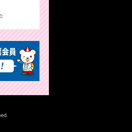
た
ved.