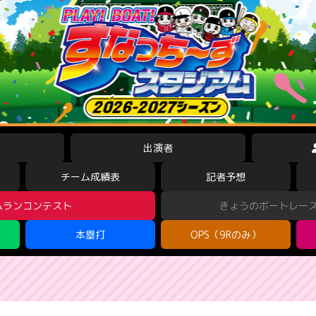
出演者
チーム成績表
記者予想
ムランコンテスト
きょうのボートレー
本塁打
OPS（9Rのみ）