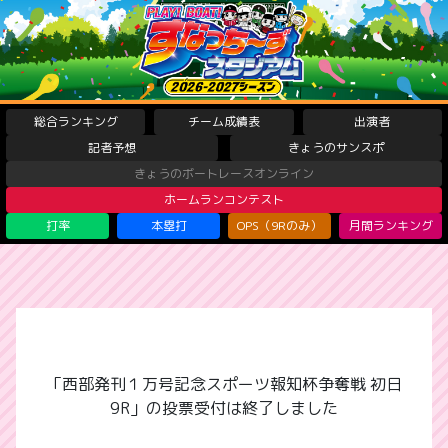
総合ランキング
チーム成績表
出演者
記者予想
きょうのサンスポ
きょうのボートレースオンライン
ホームランコンテスト
打率
本塁打
OPS（9Rのみ）
月間ランキング
「西部発刊１万号記念スポーツ報知杯争奪戦 初日
9R」の投票受付は終了しました