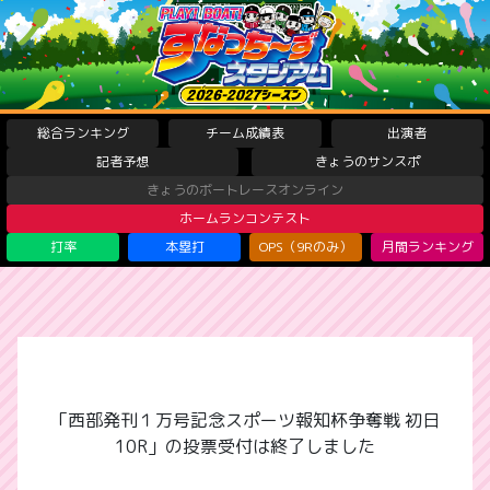
総合ランキング
チーム成績表
出演者
記者予想
きょうのサンスポ
きょうのボートレースオンライン
ホームランコンテスト
打率
本塁打
OPS（9Rのみ）
月間ランキング
「西部発刊１万号記念スポーツ報知杯争奪戦 初日
10R」の投票受付は終了しました