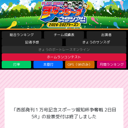
総合ランキング
チーム成績表
出演者
記者予想
きょうのサンスポ
きょうのボートレースオンライン
ホームランコンテスト
打率
本塁打
OPS（9Rのみ）
月間ランキング
「西部発刊１万号記念スポーツ報知杯争奪戦 2日目
5R」の投票受付は終了しました