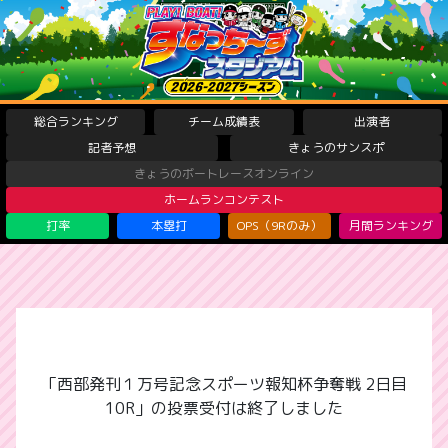
総合ランキング
チーム成績表
出演者
記者予想
きょうのサンスポ
きょうのボートレースオンライン
ホームランコンテスト
打率
本塁打
OPS（9Rのみ）
月間ランキング
「西部発刊１万号記念スポーツ報知杯争奪戦 2日目
10R」の投票受付は終了しました