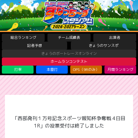
総合ランキング
チーム成績表
出演者
記者予想
きょうのサンスポ
きょうのボートレースオンライン
ホームランコンテスト
打率
本塁打
OPS（9Rのみ）
月間ランキング
「西部発刊１万号記念スポーツ報知杯争奪戦 4日目
1R」の投票受付は終了しました