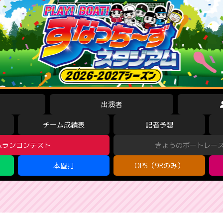
出演者
チーム成績表
記者予想
ムランコンテスト
きょうのボートレー
本塁打
OPS（9Rのみ）