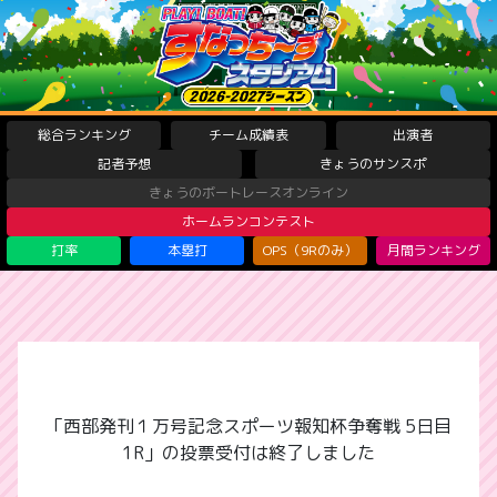
総合ランキング
チーム成績表
出演者
記者予想
きょうのサンスポ
きょうのボートレースオンライン
ホームランコンテスト
打率
本塁打
OPS（9Rのみ）
月間ランキング
「西部発刊１万号記念スポーツ報知杯争奪戦 5日目
1R」の投票受付は終了しました