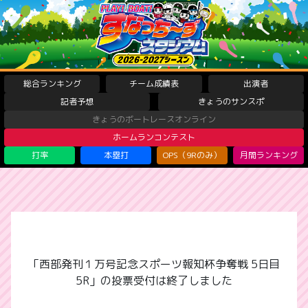
総合ランキング
チーム成績表
出演者
記者予想
きょうのサンスポ
きょうのボートレースオンライン
ホームランコンテスト
打率
本塁打
OPS（9Rのみ）
月間ランキング
「西部発刊１万号記念スポーツ報知杯争奪戦 5日目
5R」の投票受付は終了しました