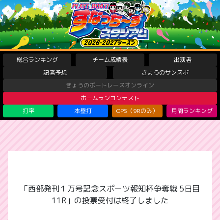
総合ランキング
チーム成績表
出演者
記者予想
きょうのサンスポ
きょうのボートレースオンライン
ホームランコンテスト
打率
本塁打
OPS（9Rのみ）
月間ランキング
「西部発刊１万号記念スポーツ報知杯争奪戦 5日目
11R」の投票受付は終了しました