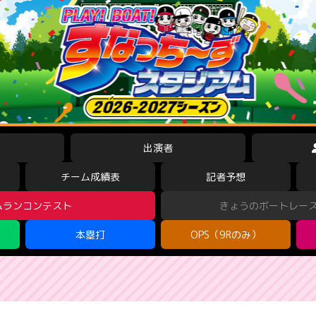
出演者
チーム成績表
記者予想
ムランコンテスト
きょうのボートレー
本塁打
OPS（9Rのみ）