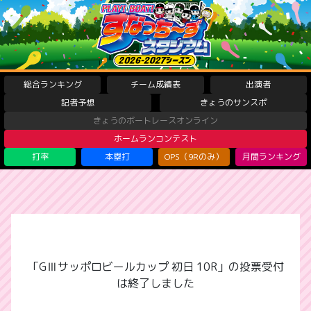
総合ランキング
チーム成績表
出演者
記者予想
きょうのサンスポ
きょうのボートレースオンライン
ホームランコンテスト
打率
本塁打
OPS（9Rのみ）
月間ランキング
「GⅢサッポロビールカップ 初日 10R」の投票受付
は終了しました