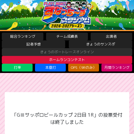
総合ランキング
チーム成績表
出演者
記者予想
きょうのサンスポ
きょうのボートレースオンライン
ホームランコンテスト
打率
本塁打
OPS（9Rのみ）
月間ランキング
「GⅢサッポロビールカップ 2日目 1R」の投票受付
は終了しました