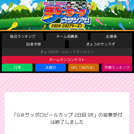
総合ランキング
チーム成績表
出演者
記者予想
きょうのサンスポ
きょうのボートレースオンライン
ホームランコンテスト
打率
本塁打
OPS（9Rのみ）
月間ランキング
「GⅢサッポロビールカップ 2日目 9R」の投票受付
は終了しました