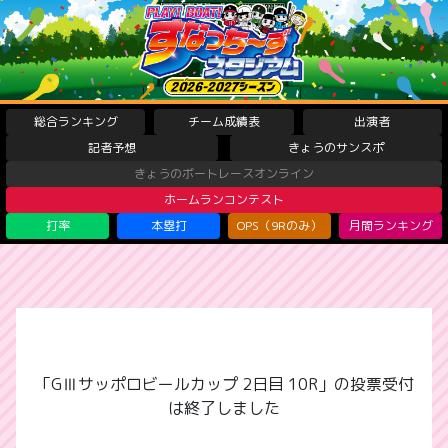
総合ランキング
チーム成績表
出演者
記者予想
きょうのサンスポ
きょうのボートレースオンライン
ホームランコンテスト
打率
本塁打
OPS（9Rのみ）
月間ランキング
「GⅢサッポロビールカップ 2日目 10R」の投票受付
は終了しました