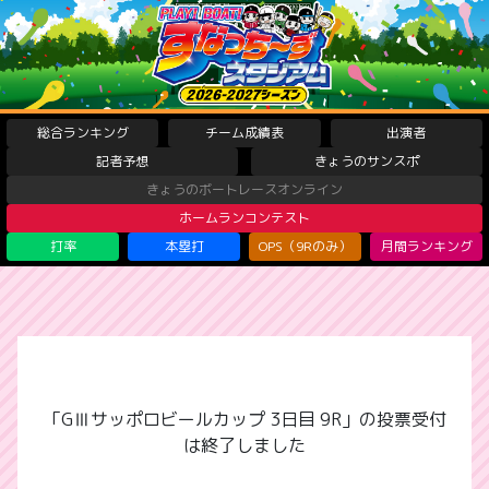
総合ランキング
チーム成績表
出演者
記者予想
きょうのサンスポ
きょうのボートレースオンライン
ホームランコンテスト
打率
本塁打
OPS（9Rのみ）
月間ランキング
「GⅢサッポロビールカップ 3日目 9R」の投票受付
は終了しました