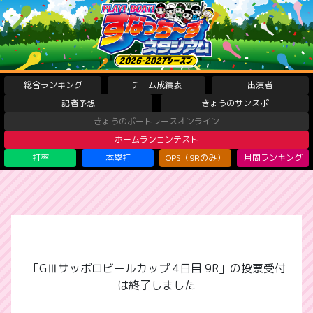
総合ランキング
チーム成績表
出演者
記者予想
きょうのサンスポ
きょうのボートレースオンライン
ホームランコンテスト
打率
本塁打
OPS（9Rのみ）
月間ランキング
「GⅢサッポロビールカップ 4日目 9R」の投票受付
は終了しました