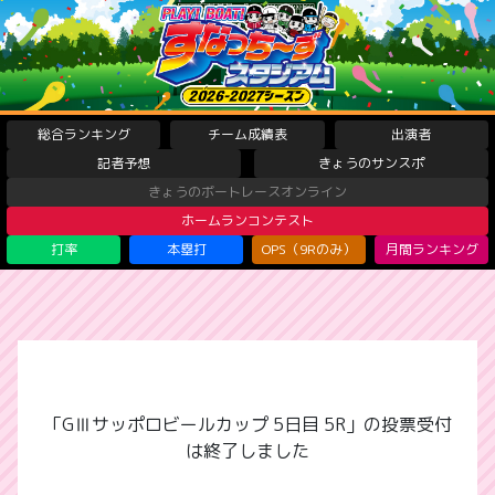
総合ランキング
チーム成績表
出演者
記者予想
きょうのサンスポ
きょうのボートレースオンライン
ホームランコンテスト
打率
本塁打
OPS（9Rのみ）
月間ランキング
「GⅢサッポロビールカップ 5日目 5R」の投票受付
は終了しました