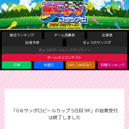
総合ランキング
チーム成績表
出演者
記者予想
きょうのサンスポ
きょうのボートレースオンライン
ホームランコンテスト
打率
本塁打
OPS（9Rのみ）
月間ランキング
「GⅢサッポロビールカップ 5日目 9R」の投票受付
は終了しました