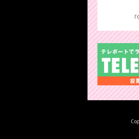
「
Cop