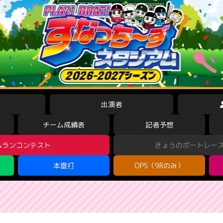
出演者
チーム成績表
記者予想
ムランコンテスト
きょうのボートレー
本塁打
OPS（9Rのみ）