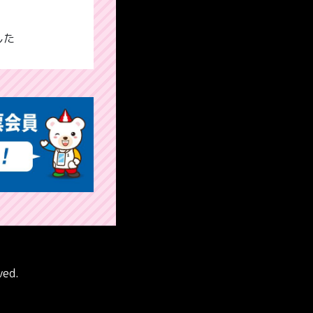
した
ved.