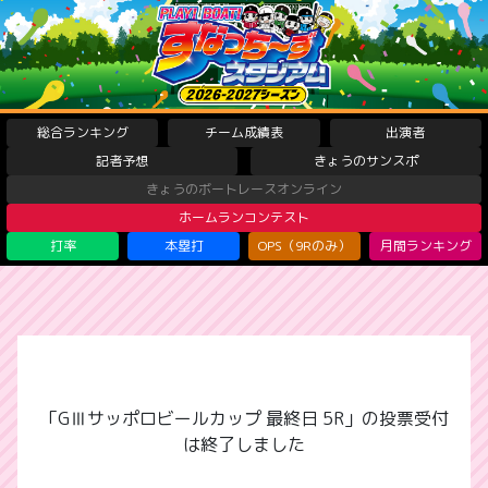
総合ランキング
チーム成績表
出演者
記者予想
きょうのサンスポ
きょうのボートレースオンライン
ホームランコンテスト
打率
本塁打
OPS（9Rのみ）
月間ランキング
「GⅢサッポロビールカップ 最終日 5R」の投票受付
は終了しました