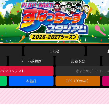
出演者
チーム成績表
記者予想
ムランコンテスト
きょうのボートレー
本塁打
OPS（9Rのみ）