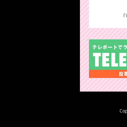
「
Cop