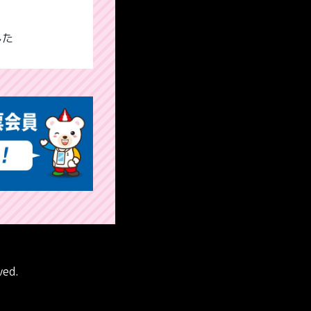
した
ved.