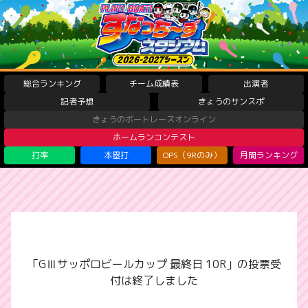
総合ランキング
チーム成績表
出演者
記者予想
きょうのサンスポ
きょうのボートレースオンライン
ホームランコンテスト
打率
本塁打
OPS（9Rのみ）
月間ランキング
「GⅢサッポロビールカップ 最終日 10R」の投票受
付は終了しました