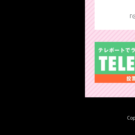
「
Cop