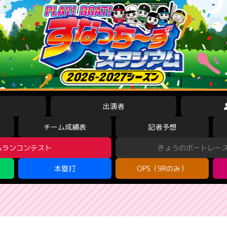
出演者
チーム成績表
記者予想
ムランコンテスト
きょうのボートレー
本塁打
OPS（9Rのみ）