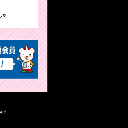
した
ved.