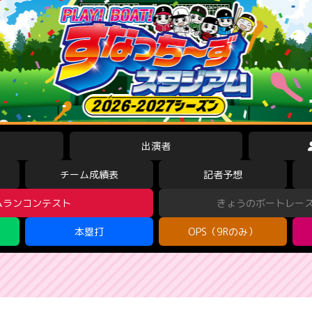
出演者
チーム成績表
記者予想
ムランコンテスト
きょうのボートレー
本塁打
OPS（9Rのみ）