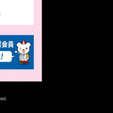
た
ved.