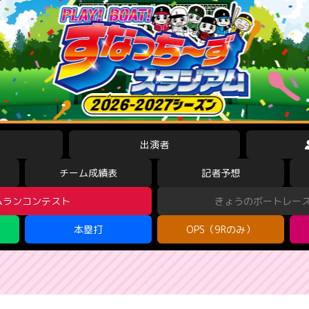
出演者
チーム成績表
記者予想
ムランコンテスト
きょうのボートレー
本塁打
OPS（9Rのみ）