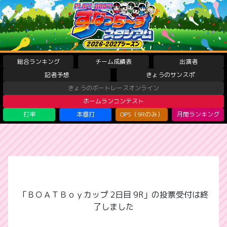
総合ランキング
チーム成績表
出演者
記者予想
きょうのサンスポ
きょうのボートレースオンライン
ホームランコンテスト
打率
本塁打
OPS（9Rのみ）
月間ランキング
「ＢＯＡＴＢｏｙカップ 2日目 9R」の投票受付は終
了しました