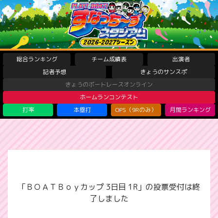
総合ランキング
チーム成績表
出演者
記者予想
きょうのサンスポ
きょうのボートレースオンライン
ホームランコンテスト
打率
本塁打
OPS（9Rのみ）
月間ランキング
「ＢＯＡＴＢｏｙカップ 3日目 1R」の投票受付は終
了しました