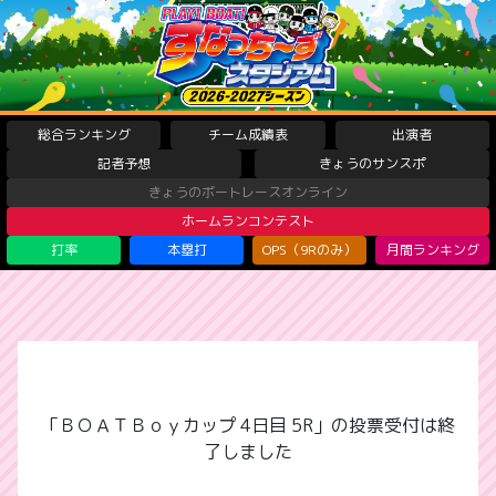
総合ランキング
チーム成績表
出演者
記者予想
きょうのサンスポ
きょうのボートレースオンライン
ホームランコンテスト
打率
本塁打
OPS（9Rのみ）
月間ランキング
「ＢＯＡＴＢｏｙカップ 4日目 5R」の投票受付は終
了しました