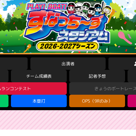
出演者
チーム成績表
記者予想
ムランコンテスト
きょうのボートレー
本塁打
OPS（9Rのみ）