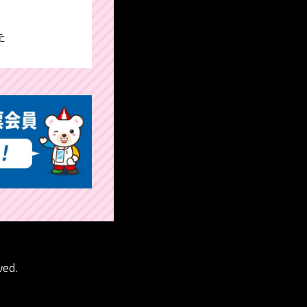
た
ved.