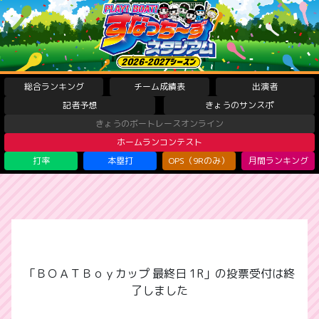
総合ランキング
チーム成績表
出演者
記者予想
きょうのサンスポ
きょうのボートレースオンライン
ホームランコンテスト
打率
本塁打
OPS（9Rのみ）
月間ランキング
「ＢＯＡＴＢｏｙカップ 最終日 1R」の投票受付は終
了しました