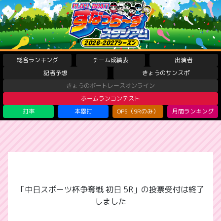
総合ランキング
チーム成績表
出演者
記者予想
きょうのサンスポ
きょうのボートレースオンライン
ホームランコンテスト
打率
本塁打
OPS（9Rのみ）
月間ランキング
「中日スポーツ杯争奪戦 初日 5R」の投票受付は終了
しました