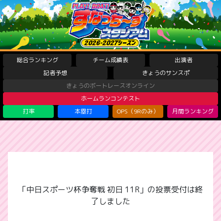
総合ランキング
チーム成績表
出演者
記者予想
きょうのサンスポ
きょうのボートレースオンライン
ホームランコンテスト
打率
本塁打
OPS（9Rのみ）
月間ランキング
「中日スポーツ杯争奪戦 初日 11R」の投票受付は終
了しました