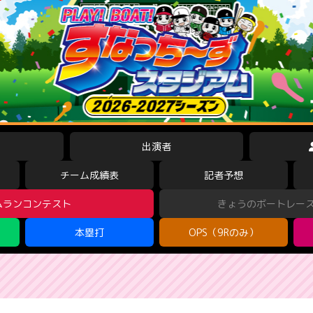
出演者
チーム成績表
記者予想
ムランコンテスト
きょうのボートレー
本塁打
OPS（9Rのみ）