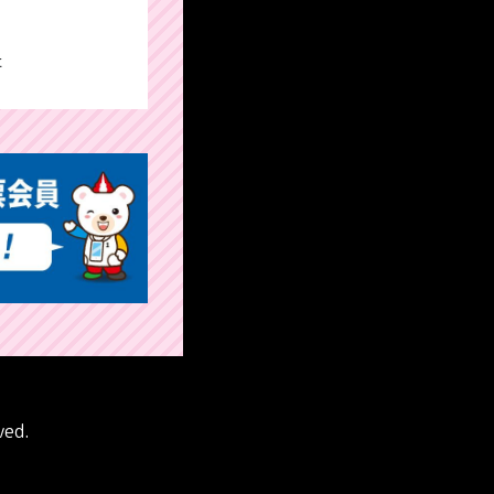
た
ved.